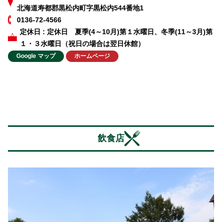
北海道寿都郡黒松内町字黒松内544番地1
0136-72-4566
定休日 : 定休日 夏季(4～10月)第１水曜日、冬季(11～3月)第
１・３水曜日（祝日の場合は翌日休館）
Google マップ
ホームページ
飲食店